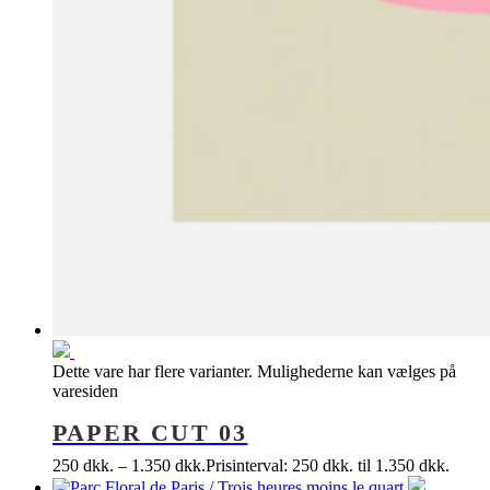
Dette vare har flere varianter. Mulighederne kan vælges på
varesiden
PAPER CUT 03
250
dkk.
–
1.350
dkk.
Prisinterval: 250 dkk. til 1.350 dkk.