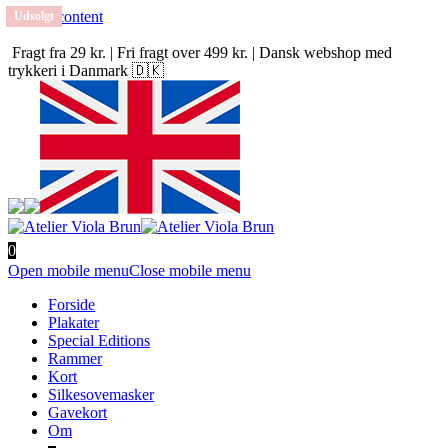
Skip to content
Udsolgt
Udsolgt
Fragt fra 29 kr. | Fri fragt over 499 kr. | Dansk webshop med
trykkeri i Danmark 🇩🇰
0
Open mobile menu
Close mobile menu
Forside
Plakater
Special Editions
Rammer
Kort
Silkesovemasker
Gavekort
Om