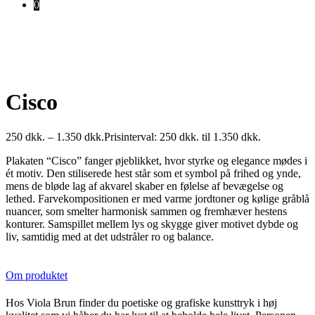
0
Cisco
250
dkk.
–
1.350
dkk.
Prisinterval: 250 dkk. til 1.350 dkk.
Plakaten “Cisco” fanger øjeblikket, hvor styrke og elegance mødes i
ét motiv. Den stiliserede hest står som et symbol på frihed og ynde,
mens de bløde lag af akvarel skaber en følelse af bevægelse og
lethed. Farvekompositionen er med varme jordtoner og kølige gråblå
nuancer, som smelter harmonisk sammen og fremhæver hestens
konturer. Samspillet mellem lys og skygge giver motivet dybde og
liv, samtidig med at det udstråler ro og balance.
Om produktet
Hos Viola Brun finder du poetiske og grafiske kunsttryk i høj