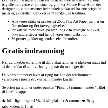
kvalitet som vi håber du har lyst til at beholde hele livet. Personen
bag alle motiverne er kunstner og grafiker Milene Rose Holm der
designer og sammensætter hver enkelt plakat ud fra sine originale
malerier, akvareller, grafikker samt forskellige teksturer.
Alle vores plakater printes på 265g Fine Art Paper der har en
fin struktur og flot farvegengivelse.
Plakaterne forhandles, på nær i nogle få udvalgte butikker,
ikke andre steder end her på vores egen webshop.
Vi printer, pakker og sender selv alle ordrer.
Gratis indramning
Når du tilkøber en ramme til din plakat rammer vi plakaten gratis ind
så den er klar til at blive hængt op når du modtager den.
Da vores rammer er lavet af rigtig træ kan der forekommer
variationer i træets struktur samt mindre knaster.
Se priser på rammer under punktet "Priser på rammer" under "Tilføj
til kurv" knappen.
🎄 Jul – lige nu spar 15% på alle plakater & rammer ❤️ Brug
rabatkoden: jul15 🎄