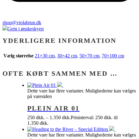
shop@violabrun.dk
Gem i ønskeskyen
YDERLIGERE INFORMATION
Vælg størrelse
21×30 cm
,
30×42 cm
,
50×70 cm
,
70×100 cm
OFTE KØBT SAMMEN MED …
Dette vare har flere varianter. Mulighederne kan vælges
på varesiden
PLEIN AIR 01
250
dkk.
–
1.350
dkk.
Prisinterval: 250 dkk. til
1.350 dkk.
Dette vare har flere varianter. Mulighederne kan vælges