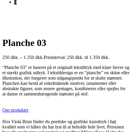
0
Planche 03
250
dkk.
–
1.350
dkk.
Prisinterval: 250 dkk. til 1.350 dkk.
“Planche 03” er baseret på et originalt tekstiltryk med klare farver og
et stærkt grafisk udtryk. I tekstildesign er en “planche” en skitse eller
illustration, der fungerer som udgangspunkt for at skabe mønstre.
Planchen kan bestå af enkeltstående motiver, ornamenter eller
abstrakte figurer, som senere gentages, kombineres eller spejles for
at danne et sammenhængende mønster på stof.
Om produktet
Hos Viola Brun finder du poetiske og grafiske kunsttryk i høj
kvalitet som vi håber du har lyst til at beholde hele livet. Personen