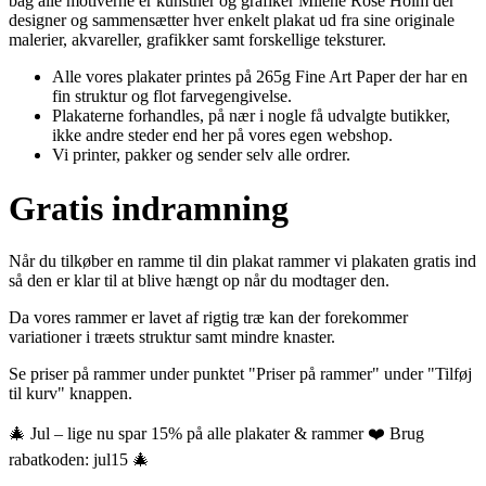
bag alle motiverne er kunstner og grafiker Milene Rose Holm der
designer og sammensætter hver enkelt plakat ud fra sine originale
malerier, akvareller, grafikker samt forskellige teksturer.
Alle vores plakater printes på 265g Fine Art Paper der har en
fin struktur og flot farvegengivelse.
Plakaterne forhandles, på nær i nogle få udvalgte butikker,
ikke andre steder end her på vores egen webshop.
Vi printer, pakker og sender selv alle ordrer.
Gratis indramning
Når du tilkøber en ramme til din plakat rammer vi plakaten gratis ind
så den er klar til at blive hængt op når du modtager den.
Da vores rammer er lavet af rigtig træ kan der forekommer
variationer i træets struktur samt mindre knaster.
Se priser på rammer under punktet "Priser på rammer" under "Tilføj
til kurv" knappen.
🎄 Jul – lige nu spar 15% på alle plakater & rammer ❤️ Brug
rabatkoden: jul15 🎄