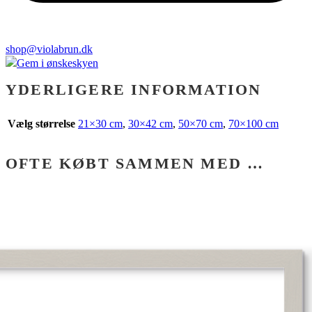
shop@violabrun.dk
Gem i ønskeskyen
YDERLIGERE INFORMATION
Vælg størrelse
21×30 cm
,
30×42 cm
,
50×70 cm
,
70×100 cm
OFTE KØBT SAMMEN MED …