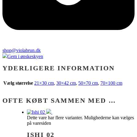
shop@violabrun.dk
Gem i ønskeskyen
YDERLIGERE INFORMATION
Vælg størrelse
21×30 cm
,
30×42 cm
,
50×70 cm
,
70×100 cm
OFTE KØBT SAMMEN MED …
Dette vare har flere varianter. Mulighederne kan vælges
på varesiden
ISHI 02