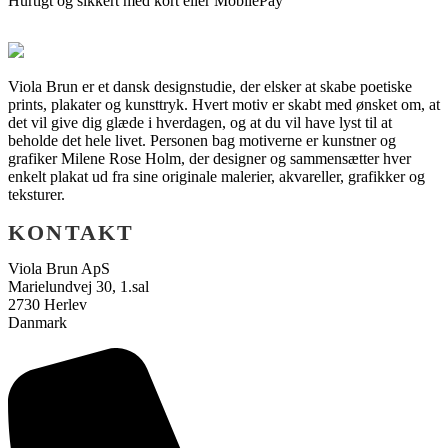
Hurtigt og sikkert med kort eller MobilePay
Viola Brun er et dansk designstudie, der elsker at skabe poetiske
prints, plakater og kunsttryk. Hvert motiv er skabt med ønsket om, at
det vil give dig glæde i hverdagen, og at du vil have lyst til at
beholde det hele livet. Personen bag motiverne er kunstner og
grafiker Milene Rose Holm, der designer og sammensætter hver
enkelt plakat ud fra sine originale malerier, akvareller, grafikker og
teksturer.
KONTAKT
Viola Brun ApS
Marielundvej 30, 1.sal
2730 Herlev
Danmark