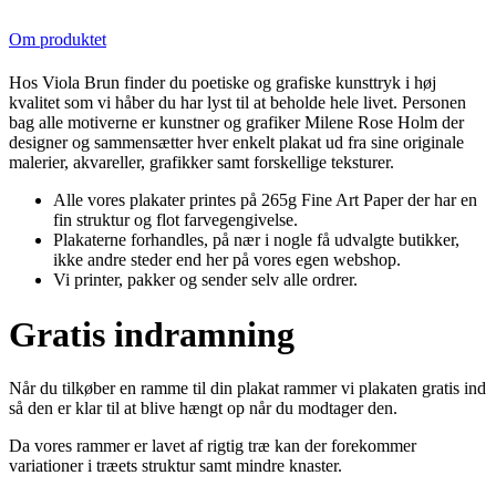
Om produktet
Hos Viola Brun finder du poetiske og grafiske kunsttryk i høj
kvalitet som vi håber du har lyst til at beholde hele livet. Personen
bag alle motiverne er kunstner og grafiker Milene Rose Holm der
designer og sammensætter hver enkelt plakat ud fra sine originale
malerier, akvareller, grafikker samt forskellige teksturer.
Alle vores plakater printes på 265g Fine Art Paper der har en
fin struktur og flot farvegengivelse.
Plakaterne forhandles, på nær i nogle få udvalgte butikker,
ikke andre steder end her på vores egen webshop.
Vi printer, pakker og sender selv alle ordrer.
Gratis indramning
Når du tilkøber en ramme til din plakat rammer vi plakaten gratis ind
så den er klar til at blive hængt op når du modtager den.
Da vores rammer er lavet af rigtig træ kan der forekommer
variationer i træets struktur samt mindre knaster.