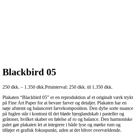
Blackbird 05
250
dkk.
–
1.350
dkk.
Prisinterval: 250 dkk. til 1.350 dkk.
Plakaten “Blackbird 05” er en reproduktion af et originalt værk trykt
på Fine Art Paper for at bevare farver og detaljer. Plakaten har en
nøje afstemt og balanceret farvekomposition. Den dybe sorte nuance
på fuglen står i kontrast til det bløde bjerglandskab i pasteller og
gråtoner, hvilket skaber en følelse af ro og balance. Den harmoniske
palet gør plakaten let at integrere i både lyse og mørke rum og
tilføjer et grafisk fokuspunkt, uden at det bliver overvældende.