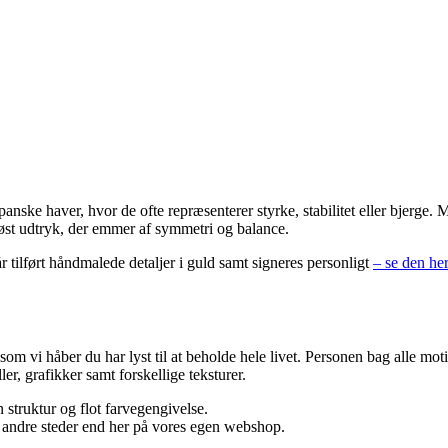
japanske haver, hvor de ofte repræsenterer styrke, stabilitet eller bjerge
løst udtryk, der emmer af symmetri og balance.
 tilført håndmalede detaljer i guld samt signeres personligt
– se den her
 som vi håber du har lyst til at beholde hele livet. Personen bag alle 
er, grafikker samt forskellige teksturer.
 struktur og flot farvegengivelse.
e andre steder end her på vores egen webshop.