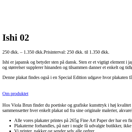
Ishi 02
250
dkk.
–
1.350
dkk.
Prisinterval: 250 dkk. til 1.350 dkk.
Ishi er japansk og betyder sten på dansk. Sten er et vigtigt element i 
og størrelser supplerer hinanden og tilsammen danner et enkelt og tid
Denne plakat findes også i en Special Edition udgave hvor plakaten får
Om produktet
Hos Viola Brun finder du poetiske og grafiske kunsttryk i høj kvalitet
sammensætter hver enkelt plakat ud fra sine originale malerier, akvarell
Alle vores plakater printes på 265g Fine Art Paper der har en fin
Plakaterne forhandles, på nær i nogle få udvalgte butikker, ikk
Vi printer, pakker og sender selv alle ordrer.