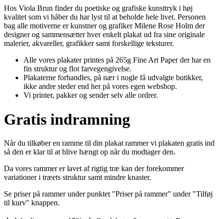
Hos Viola Brun finder du poetiske og grafiske kunsttryk i høj
kvalitet som vi håber du har lyst til at beholde hele livet. Personen
bag alle motiverne er kunstner og grafiker Milene Rose Holm der
designer og sammensætter hver enkelt plakat ud fra sine originale
malerier, akvareller, grafikker samt forskellige teksturer.
Alle vores plakater printes på 265g Fine Art Paper der har en
fin struktur og flot farvegengivelse.
Plakaterne forhandles, på nær i nogle få udvalgte butikker,
ikke andre steder end her på vores egen webshop.
Vi printer, pakker og sender selv alle ordrer.
Gratis indramning
Når du tilkøber en ramme til din plakat rammer vi plakaten gratis ind
så den er klar til at blive hængt op når du modtager den.
Da vores rammer er lavet af rigtig træ kan der forekommer
variationer i træets struktur samt mindre knaster.
Se priser på rammer under punktet "Priser på rammer" under "Tilføj
til kurv" knappen.