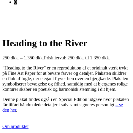
0
Heading to the River
250
dkk.
–
1.350
dkk.
Prisinterval: 250 dkk. til 1.350 dkk.
“Heading to the River” er en reproduktion af et originalt værk trykt
på Fine Art Paper for at bevare farver og detaljer. Plakaten skildrer
en flok af fugle, der elegant flyver hen over en bjergkæde. Plakaten
symboliserer bevægelse og frihed, samtidig med at bjergenes rolige
konturer skaber en poetisk og harmonisk stemning i dit hjem.
Denne plakat findes også i en Special Edition udgave hvor plakaten
får tilført håndmalede detaljer i sølv samt signeres personligt
– se
den her
.
Om produktet