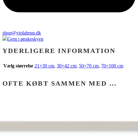
shop@violabrun.dk
Gem i ønskeskyen
YDERLIGERE INFORMATION
Vælg størrelse
21×30 cm
,
30×42 cm
,
50×70 cm
,
70×100 cm
OFTE KØBT SAMMEN MED …