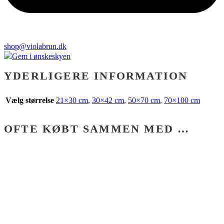
shop@violabrun.dk
Gem i ønskeskyen
YDERLIGERE INFORMATION
Vælg størrelse
21×30 cm
,
30×42 cm
,
50×70 cm
,
70×100 cm
OFTE KØBT SAMMEN MED …