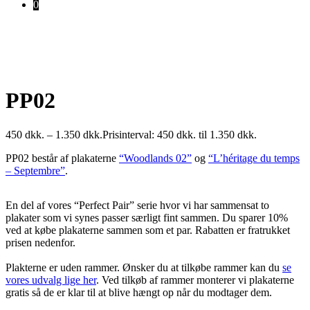
0
PP02
450
dkk.
–
1.350
dkk.
Prisinterval: 450 dkk. til 1.350 dkk.
PP02 består af plakaterne
“Woodlands 02”
og
“L’héritage du temps
– Septembre”
.
En del af vores “Perfect Pair” serie hvor vi har sammensat to
plakater som vi synes passer særligt fint sammen. Du sparer 10%
ved at købe plakaterne sammen som et par. Rabatten er fratrukket
prisen nedenfor.
Plakterne er uden rammer. Ønsker du at tilkøbe rammer kan du
se
vores udvalg lige her
. Ved tilkøb af rammer monterer vi plakaterne
gratis så de er klar til at blive hængt op når du modtager dem.