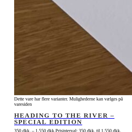
Dette vare har flere varianter. Mulighederne kan vælges på
varesiden
HEADING TO THE RIVER –
SPECIAL EDITION
350
dkk.
–
1.550
dkk.
Prisinterval: 350 dkk. til 1.550 dkk.