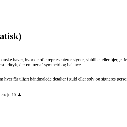
atisk)
japanske haver, hvor de ofte repræsenterer styrke, stabilitet eller bjerge
løst udtryk, der emmer af symmetri og balance.
 hver får tilført håndmalede detaljer i guld eller sølv og signeres perso
en: jul15 🎄