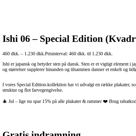
Ishi 06 – Special Edition (Kvadr
460
dkk.
–
1.230
dkk.
Prisinterval: 460 dkk. til 1.230 dkk.
Ishi er japansk og betyder sten på dansk. Sten er et vigtigt element i 
og størrelser supplerer hinanden og tilsammen danner et enkelt og tid
I vores Special Edition-kollektion har vi udvalgt en række plakater, som
struktur og flot farvegengivelse.
🎄 Jul – lige nu spar 15% på alle plakater & rammer ❤️ Brug rabatkod
Gratis indramning