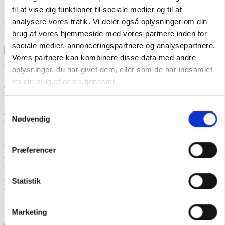
Sikre betalinger
til at vise dig funktioner til sociale medier og til at
analysere vores trafik. Vi deler også oplysninger om din
Hurtigt og sikkert med kort eller MobilePay
brug af vores hjemmeside med vores partnere inden for
sociale medier, annonceringspartnere og analysepartnere.
Vores partnere kan kombinere disse data med andre
Viola Brun er et dansk designstudie, der elsker at skabe poetiske
oplysninger, du har givet dem, eller som de har indsamlet
prints, plakater og kunsttryk. Hvert motiv er skabt med ønsket om, at
fra din brug af deres tjenester.
det vil give dig glæde i hverdagen, og at du vil have lyst til at
beholde det hele livet. Personen bag motiverne er kunstner og
grafiker Milene Rose Holm, der designer og sammensætter hver
Samtykkevalg
enkelt plakat ud fra sine originale malerier, akvareller, grafikker og
Nødvendig
teksturer.
KONTAKT
Præferencer
Viola Brun ApS
Marielundvej 30, 1.sal
2730 Herlev
Statistik
Danmark
Marketing