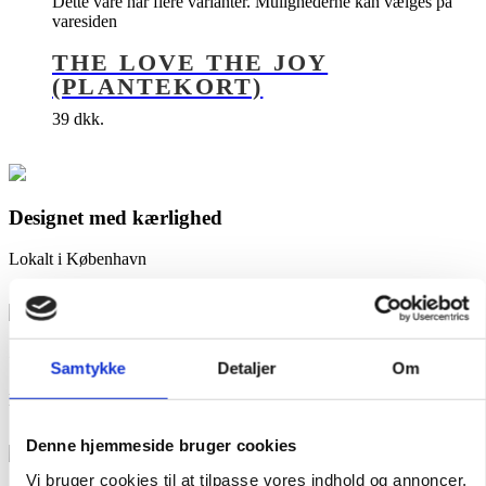
Dette vare har flere varianter. Mulighederne kan vælges på
varesiden
THE LOVE THE JOY
(PLANTEKORT)
39
dkk.
Designet med kærlighed
Lokalt i København
Gratis fragt
Samtykke
Detaljer
Om
Når du køber for over 499 DKK
Denne hjemmeside bruger cookies
Vi bruger cookies til at tilpasse vores indhold og annoncer,