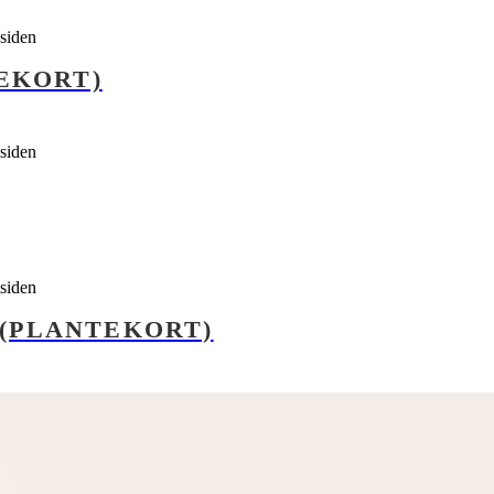
esiden
EKORT)
esiden
esiden
 (PLANTEKORT)